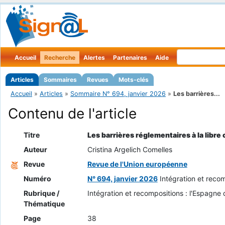
Accueil
Recherche
Alertes
Partenaires
Aide
Articles
Sommaires
Revues
Mots-clés
Accueil
»
Articles
»
Sommaire N° 694, janvier 2026
»
Les barrières...
Contenu de l'article
Titre
Les barrières réglementaires à la libr
Auteur
Cristina Argelich Comelles
Revue
Revue de l'Union européenne
Numéro
N° 694, janvier 2026
Intégration et reco
Rubrique /
Intégration et recompositions : l'Espagne
Thématique
Page
38