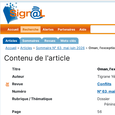
Accueil
Recherche
Alertes
Partenaires
Aide
Articles
Sommaires
Revues
Mots-clés
Accueil
»
Articles
»
Sommaire N° 63, mai-juin 2026
»
Oman, l'exceptio
Contenu de l'article
Titre
Oman, l'e
Auteur
Tigrane Y
Revue
Conflits
Numéro
N° 63, ma
Rubrique / Thématique
Dossier
Pénins
Page
56