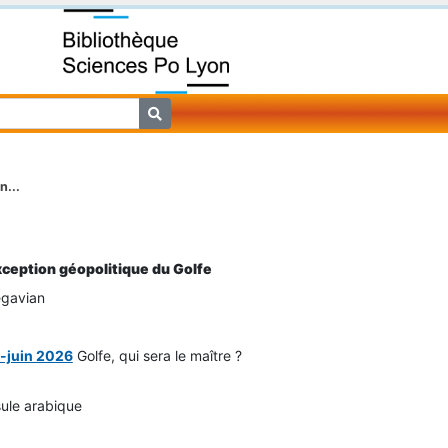
n...
xception géopolitique du Golfe
égavian
i-juin 2026
Golfe, qui sera le maître ?
ule arabique