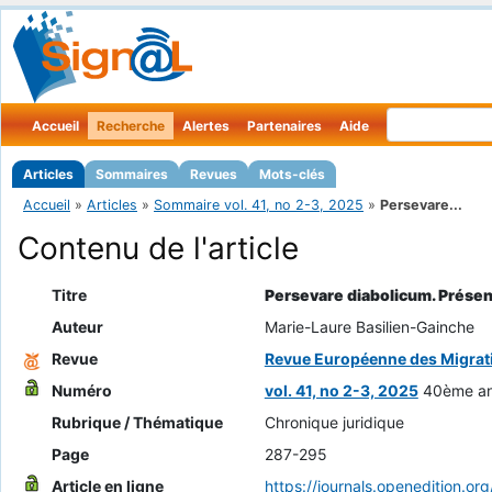
Accueil
Recherche
Alertes
Partenaires
Aide
Articles
Sommaires
Revues
Mots-clés
Accueil
»
Articles
»
Sommaire vol. 41, no 2-3, 2025
»
Persevare...
Contenu de l'article
Titre
Persevare diabolicum. Présent
Auteur
Marie-Laure Basilien-Gainche
Revue
Revue Européenne des Migrati
Numéro
vol. 41, no 2-3, 2025
40ème ann
Rubrique / Thématique
Chronique juridique
Page
287-295
Article en ligne
https://journals.openedition.or