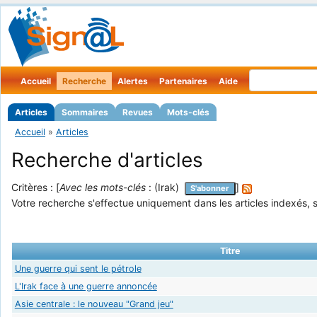
Accueil
Recherche
Alertes
Partenaires
Aide
Articles
Sommaires
Revues
Mots-clés
Accueil
»
Articles
Recherche d'articles
Critères : [
Avec les mots-clés
: (Irak)
]
S'abonner
Votre recherche s'effectue uniquement dans les articles indexés, s
Titre
Une guerre qui sent le pétrole
L'Irak face à une guerre annoncée
Asie centrale : le nouveau "Grand jeu"