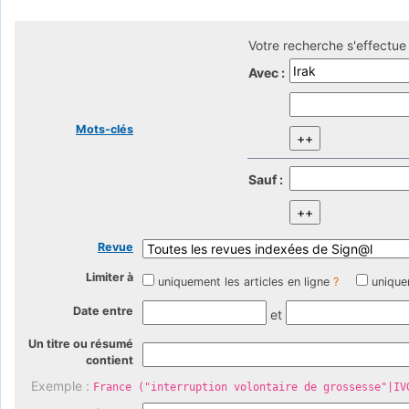
Votre recherche s'effectue 
Avec :
Mots-clés
Sauf :
Revue
Limiter à
uniquement les articles en ligne
?
unique
Date entre
et
Un titre ou résumé
contient
Exemple :
France ("interruption volontaire de grossesse"|IV