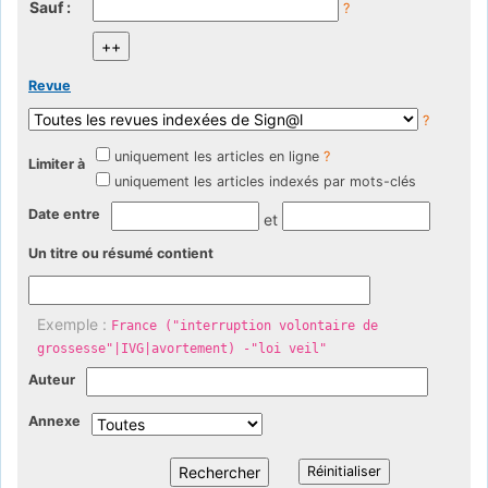
Sauf :
?
Revue
?
uniquement les articles en ligne
?
Limiter à
uniquement les articles indexés par mots-clés
Date entre
et
Un titre ou résumé contient
Exemple :
France ("interruption volontaire de
grossesse"|IVG|avortement) -"loi veil"
Auteur
Annexe