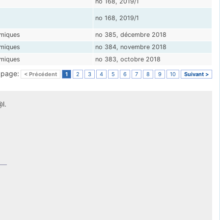
no 168, 2019/1
no 168, 2019/1
omiques
no 385, décembre 2018
omiques
no 384, novembre 2018
omiques
no 383, octobre 2018
a page:
< Précédent
1
2
3
4
5
6
7
8
9
10
Suivant >
l.