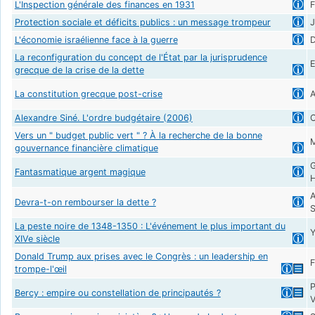
L'Inspection générale des finances en 1931
F
Protection sociale et déficits publics : un message trompeur
J
L'économie israélienne face à la guerre
D
La reconfiguration du concept de l'État par la jurisprudence
E
grecque de la crise de la dette
La constitution grecque post-crise
A
Alexandre Siné. L'ordre budgétaire (2006)
C
Vers un " budget public vert " ? À la recherche de la bonne
M
gouvernance financière climatique
G
Fantasmatique argent magique
H
A
Devra-t-on rembourser la dette ?
S
La peste noire de 1348-1350 : L'événement le plus important du
Y
XIVe siècle
Donald Trump aux prises avec le Congrès : un leadership en
F
trompe-l'œil
P
Bercy : empire ou constellation de principautés ?
V