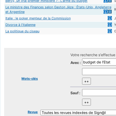
Bercy, un vrai premier ministère ? : L'arme du budget
S
Le ministre des Finances selon Gaston Jèze : États-Unis, Angleterre
R
et Argentine
Italie : le poker menteur de la Commission
J
Divorce à l'italienne
Y
La politique du ciseau
G
Votre recherche s'effectue 
Avec :
Mots-clés
Sauf :
Revue