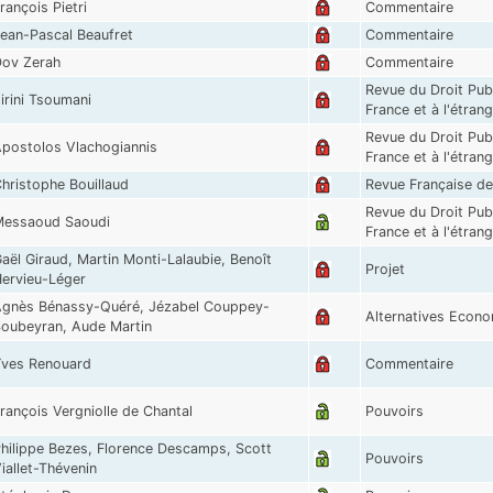
rançois Pietri
Commentaire
ean-Pascal Beaufret
Commentaire
ov Zerah
Commentaire
Revue du Droit Publ
irini Tsoumani
France et à l'étran
Revue du Droit Publ
postolos Vlachogiannis
France et à l'étran
hristophe Bouillaud
Revue Française de
Revue du Droit Publ
essaoud Saoudi
France et à l'étran
aël Giraud, Martin Monti-Lalaubie, Benoît
Projet
ervieu-Léger
gnès Bénassy-Quéré, Jézabel Couppey-
Alternatives Econ
oubeyran, Aude Martin
ves Renouard
Commentaire
rançois Vergniolle de Chantal
Pouvoirs
hilippe Bezes, Florence Descamps, Scott
Pouvoirs
iallet-Thévenin