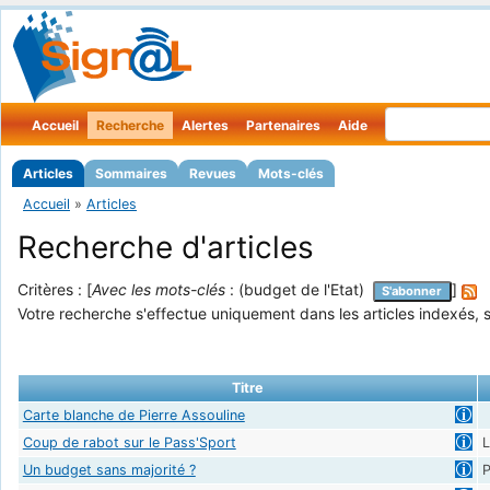
Accueil
Recherche
Alertes
Partenaires
Aide
Articles
Sommaires
Revues
Mots-clés
Accueil
»
Articles
Recherche d'articles
Critères : [
Avec les mots-clés
: (budget de l'Etat)
]
S'abonner
Votre recherche s'effectue uniquement dans les articles indexés, s
Titre
Carte blanche de Pierre Assouline
Coup de rabot sur le Pass'Sport
L
Un budget sans majorité ?
P