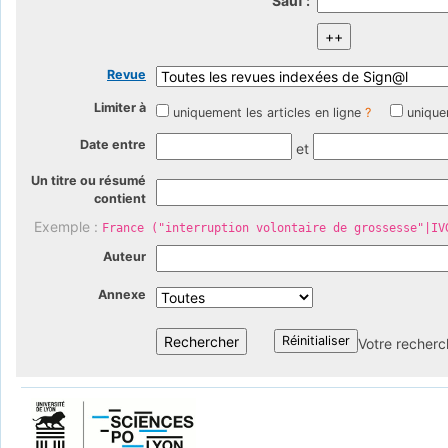
Sauf :
Revue
Limiter à
uniquement les articles en ligne
?
unique
Date entre
et
Un titre ou résumé
contient
Exemple :
France ("interruption volontaire de grossesse"|IV
Auteur
Annexe
Votre recherc