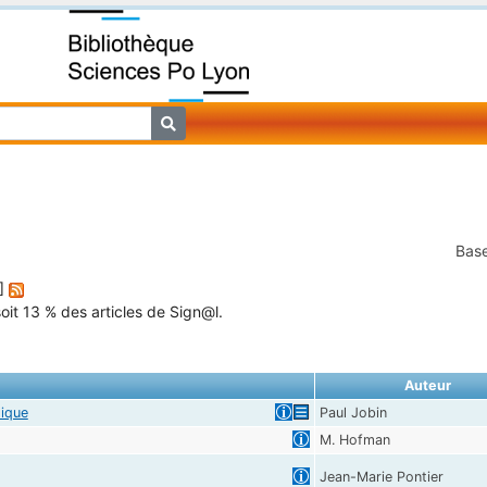
Base
]
oit 13 % des articles de Sign@l.
Auteur
tique
Paul Jobin
M. Hofman
Jean-Marie Pontier