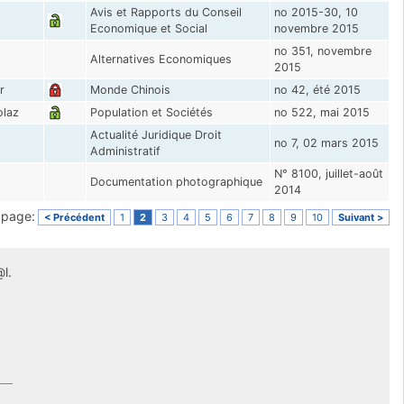
Avis et Rapports du Conseil
no 2015-30, 10
Economique et Social
novembre 2015
no 351, novembre
Alternatives Economiques
2015
r
Monde Chinois
no 42, été 2015
olaz
Population et Sociétés
no 522, mai 2015
Actualité Juridique Droit
no 7, 02 mars 2015
Administratif
N° 8100, juillet-août
Documentation photographique
2014
a page:
< Précédent
1
2
3
4
5
6
7
8
9
10
Suivant >
l.