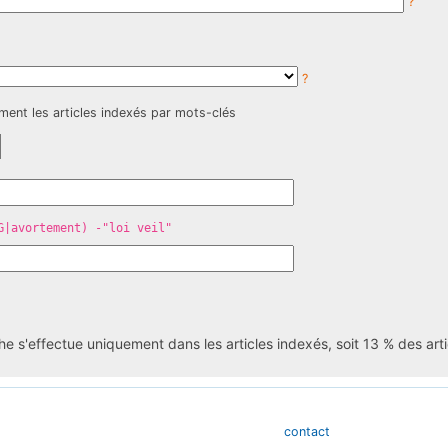
?
?
ment les articles indexés par mots-clés
G|avortement) -"loi veil"
he s'effectue uniquement dans les articles indexés, soit 13 % des art
contact