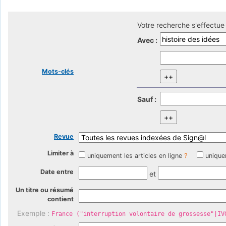
Votre recherche s'effectue 
Avec :
Mots-clés
Sauf :
Revue
Limiter à
uniquement les articles en ligne
?
unique
Date entre
et
Un titre ou résumé
contient
Exemple :
France ("interruption volontaire de grossesse"|IV