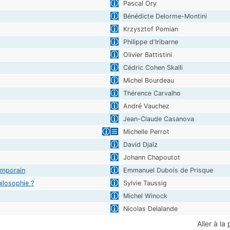
Pascal Ory
Bénédicte Delorme-Montini
Krzysztof Pomian
Philippe d'Iribarne
Olivier Battistini
Cédric Cohen Skalli
Michel Bourdeau
Thérence Carvalho
André Vauchez
Jean-Claude Casanova
Michelle Perrot
David Djaïz
Johann Chapoutot
temporain
Emmanuel Dubois de Prisque
hilosophie ?
Sylvie Taussig
Michel Winock
Nicolas Delalande
Aller à la