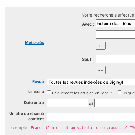
Votre recherche s'effectue 
Avec :
Mots-clés
Sauf :
Revue
Limiter à
uniquement les articles en ligne
?
unique
Date entre
et
Un titre ou résumé
contient
Exemple :
France ("interruption volontaire de grossesse"|IV