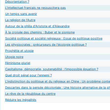
Désorientation ?
L'intellectuel français ne ressuscitera pas
Un temps sans avenir
La religion de l'Autre
Autour de la philia d'Aristote et d'Alexandre
À la croisée des chemins : Buber et le sionisme
Société politique et société religieuse : Essai de politique positive
Les physiocrates : précurseurs de l'écologie politique ?
Prophétie et utopie
Utopie noire
Féminisme pluriel
Capitalisme, démocratie, soutenabilité : l'impossible équation ?
Quel droit pénal pour l'ennemi ?
L'indistinction du politique et du religieux en Chine : Un problème con
Descartes dans la pensée décoloniale : Une histoire alternative de la p
Le rêve de la république du centre
Réduire les inégalités