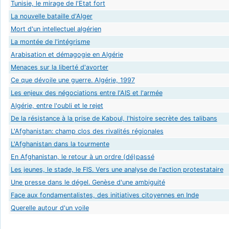
Tunisie, le mirage de l'Etat fort
La nouvelle bataille d'Alger
Mort d'un intellectuel algérien
La montée de l'intégrisme
Arabisation et démagogie en Algérie
Menaces sur la liberté d'avorter
Ce que dévoile une guerre. Algérie, 1997
Les enjeux des négociations entre l'AIS et l'armée
Algérie, entre l'oubli et le rejet
De la résistance à la prise de Kaboul, l'histoire secrète des talibans
L'Afghanistan: champ clos des rivalités régionales
L'Afghanistan dans la tourmente
En Afghanistan, le retour à un ordre (dé)passé
Les jeunes, le stade, le FIS. Vers une analyse de l'action protestataire
Une presse dans le dégel. Genèse d'une ambiguité
Face aux fondamentalistes, des initiatives citoyennes en Inde
Querelle autour d'un voile