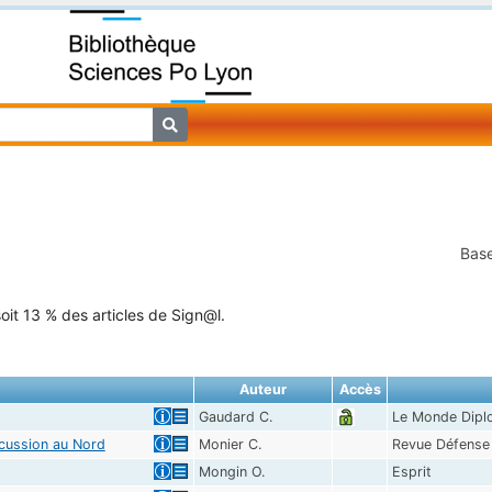
Base
oit 13 % des articles de Sign@l.
Auteur
Accès
Gaudard C.
Le Monde Dipl
rcussion au Nord
Monier C.
Revue Défense 
Mongin O.
Esprit