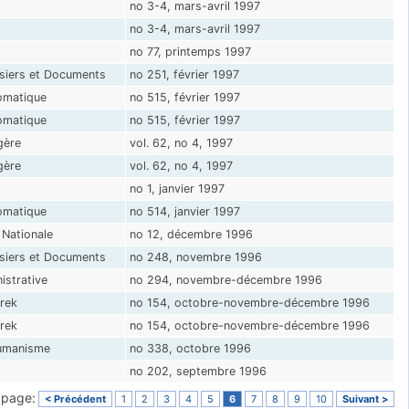
no 3-4, mars-avril 1997
no 3-4, mars-avril 1997
no 77, printemps 1997
siers et Documents
no 251, février 1997
omatique
no 515, février 1997
omatique
no 515, février 1997
gère
vol. 62, no 4, 1997
gère
vol. 62, no 4, 1997
no 1, janvier 1997
omatique
no 514, janvier 1997
Nationale
no 12, décembre 1996
siers et Documents
no 248, novembre 1996
istrative
no 294, novembre-décembre 1996
rek
no 154, octobre-novembre-décembre 1996
rek
no 154, octobre-novembre-décembre 1996
umanisme
no 338, octobre 1996
no 202, septembre 1996
a page:
< Précédent
1
2
3
4
5
6
7
8
9
10
Suivant >