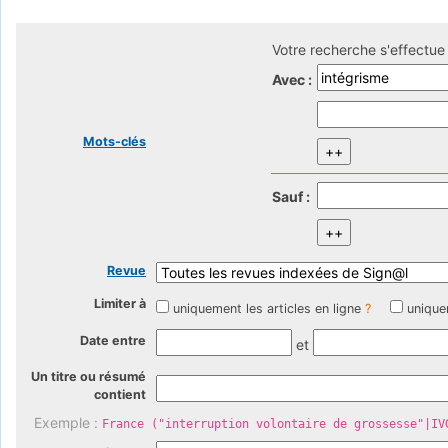
Votre recherche s'effectue 
Avec :
Mots-clés
Sauf :
Revue
Limiter à
uniquement les articles en ligne
?
unique
Date entre
et
Un titre ou résumé
contient
Exemple :
France ("interruption volontaire de grossesse"|IV