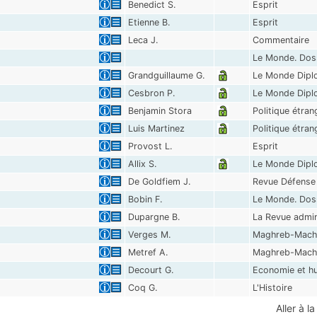
Benedict S.
Esprit
Etienne B.
Esprit
Leca J.
Commentaire
Le Monde. Dos
Grandguillaume G.
Le Monde Dipl
Cesbron P.
Le Monde Dipl
Benjamin Stora
Politique étran
Luis Martinez
Politique étran
Provost L.
Esprit
Allix S.
Le Monde Dipl
De Goldfiem J.
Revue Défense 
Bobin F.
Le Monde. Dos
Dupargne B.
La Revue admin
Verges M.
Maghreb-Mach
Metref A.
Maghreb-Mach
Decourt G.
Economie et h
Coq G.
L'Histoire
Aller à l