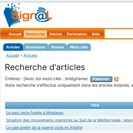
Accueil
Recherche
Alertes
Partenaires
Aide
Articles
Sommaires
Revues
Mots-clés
Accueil
»
Articles
Recherche d'articles
Critères : [
Avec les mots-clés
: (intégrisme)
]
S'abonner
Votre recherche s'effectue uniquement dans les articles indexés, s
Titre
La paix reste fragile à Mindanao
Situation des mouvements islamistes au Sud de la Méditerranée, répe
Le sale avenir de la guerre civile en Algérie