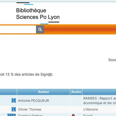
Base
oit 13 % des articles de Sign@l.
Auteur
Accès
RAMSES : Rapport an
Antoine PECQUEUR
économique et les st
Olivier Thomas
L'Histoire
Candice Delmas
Esprit