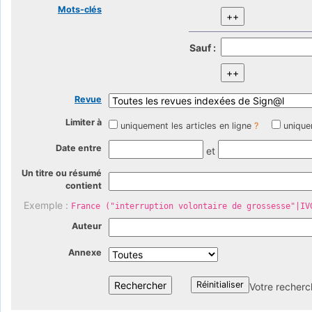
Mots-clés
Sauf :
Revue
Limiter à
uniquement les articles en ligne
?
unique
Date entre
et
Un titre ou résumé
contient
Exemple :
France ("interruption volontaire de grossesse"|IV
Auteur
Annexe
Votre recherc