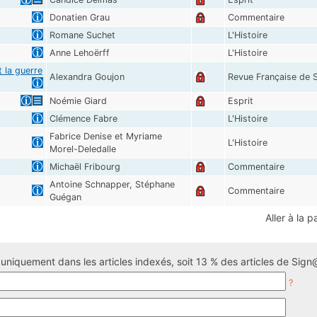
Donatien Grau
Commentaire
Romane Suchet
L'Histoire
Anne Lehoërff
L'Histoire
 la guerre
Alexandra Goujon
Revue Française de S
Noémie Giard
Esprit
Clémence Fabre
L'Histoire
Fabrice Denise et Myriame
L'Histoire
Morel-Deledalle
Michaël Fribourg
Commentaire
Antoine Schnapper, Stéphane
Commentaire
Guégan
Aller à la p
uniquement dans les articles indexés, soit 13 % des articles de Sign@
?