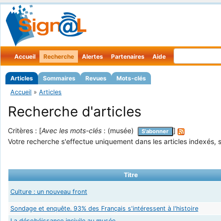
Accueil
Recherche
Alertes
Partenaires
Aide
Articles
Sommaires
Revues
Mots-clés
Accueil
»
Articles
Recherche d'articles
Critères : [
Avec les mots-clés
: (musée)
]
S'abonner
Votre recherche s'effectue uniquement dans les articles indexés, s
Titre
Culture : un nouveau front
Sondage et enquête. 93% des Français s'intéressent à l'histoire
La désobéissance incivile au musée