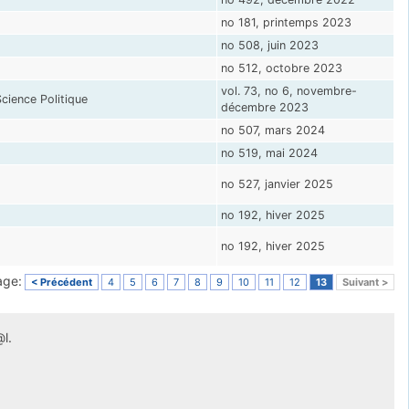
no 181, printemps 2023
no 508, juin 2023
no 512, octobre 2023
vol. 73, no 6, novembre-
cience Politique
décembre 2023
no 507, mars 2024
no 519, mai 2024
no 527, janvier 2025
no 192, hiver 2025
no 192, hiver 2025
age:
< Précédent
4
5
6
7
8
9
10
11
12
13
Suivant >
l.