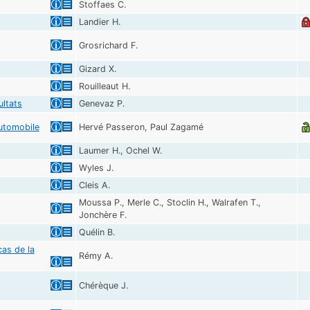
Stoffaes C.
Landier H.
Grosrichard F.
Gizard X.
Rouilleaut H.
ultats
Genevaz P.
automobile
Hervé Passeron, Paul Zagamé
Laumer H., Ochel W.
Wyles J.
Cleis A.
Moussa P., Merle C., Stoclin H., Walrafen T.,
Jonchère F.
Quélin B.
cas de la
Rémy A.
Chérèque J.