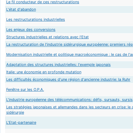
Le fil conducteur de ces restructurations
L'état d'abandon
Les restructurations industrielles
Les enjeux des conversions
Structures industrielles et relations avec l'Etat
La restructuration de l'industrie sidérurgique européenne: premiers rés
Modernisation industrielle et politique macroéconomique : le cas de l'
Adaptation des structures industrielles: l'exemple japonais
Italie: une économie en profonde mutation
Les difficultés économiques d'une région d'ancienne industrie: la Ruhr
Fenêtre sur les O.P.A.
L'industrie européenne des télécommunications: défis, sursauts, sursis
Les stratégies japonaises et allemandes dans les secteurs en crise: le 
sidérurgie
L'Etat-partenaire