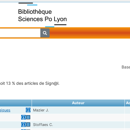
Base
oit 13 % des articles de Sign@l.
Auteur
A
égiques
Mazier J.
Stoffaes C.