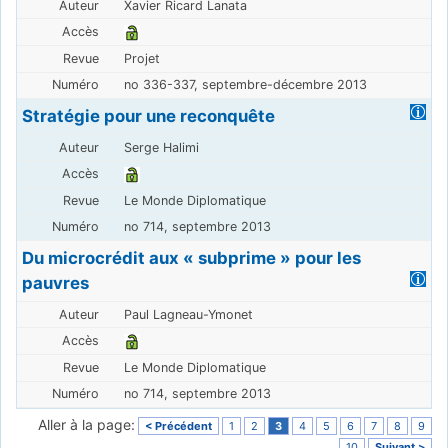
Xavier Ricard Lanata
Projet
no 336-337, septembre-décembre 2013
Stratégie pour une reconquête
Serge Halimi
Le Monde Diplomatique
no 714, septembre 2013
Du microcrédit aux « subprime » pour les
pauvres
Paul Lagneau-Ymonet
Le Monde Diplomatique
no 714, septembre 2013
Aller à la page:
< Précédent
1
2
3
4
5
6
7
8
9
10
Suivant >