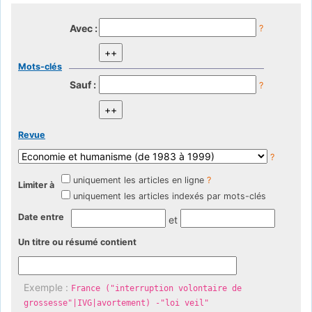
Avec :
?
Mots-clés
Sauf :
?
Revue
?
uniquement les articles en ligne
?
Limiter à
uniquement les articles indexés par mots-clés
Date entre
et
Un titre ou résumé contient
Exemple :
France ("interruption volontaire de
grossesse"|IVG|avortement) -"loi veil"