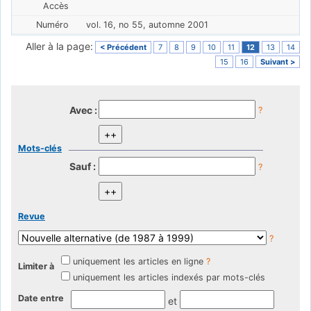
vol. 16, no 55, automne 2001
Aller à la page:
< Précédent
7
8
9
10
11
12
13
14
15
16
Suivant >
Avec :
?
Mots-clés
Sauf :
?
Revue
?
uniquement les articles en ligne
?
Limiter à
uniquement les articles indexés par mots-clés
Date entre
et