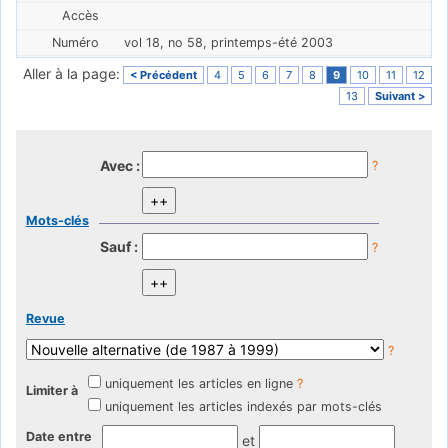
vol 18, no 58, printemps-été 2003
Aller à la page:
< Précédent
4
5
6
7
8
9
10
11
12
13
Suivant >
Avec :
?
Mots-clés
Sauf :
?
Revue
?
uniquement les articles en ligne
?
Limiter à
uniquement les articles indexés par mots-clés
Date entre
et