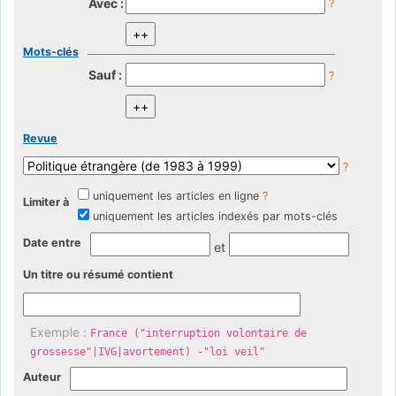
Avec :
?
Mots-clés
Sauf :
?
Revue
?
uniquement les articles en ligne
?
Limiter à
uniquement les articles indexés par mots-clés
Date entre
et
Un titre ou résumé contient
Exemple :
France ("interruption volontaire de
grossesse"|IVG|avortement) -"loi veil"
Auteur