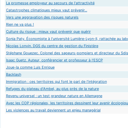
La promesse employeur au secours de l'attractivité
Catastrophes climatiques mieux vaut prévenir...
Vers une aggravation des risques naturels
Rien ne va plus !
Culture du risque : mieux vaut prévenir que guérir
Sonia Paty. Économiqte à l'université Lumière-Lyon-II, rattachée au lab
Nicolas Lonvin. DGS du centre de gestion du Finistère
Stéphane Gouezec. Colonel des sapeurs-pompiers et directeur du Sdis
Isaac Guetz. Auteur, conférencier et professeur à l'ESCP
Joue-la comme Luis Enrique
Backlash
Immigration : ces territoires qui font le pari de l'intégration
Refuges du plateau d'Ambel, au plus près de la nature
Revenu universel : un test grandeur nature en Allemagne
Avec les COP régionales, les territoires dessinent leur avenir écologiq
Les violences au travail deviennent un enjeu managérial