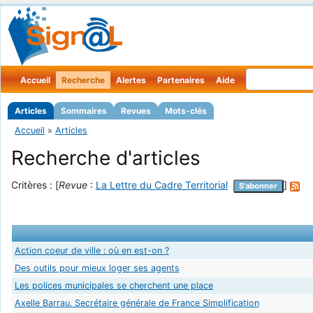
Accueil
Recherche
Alertes
Partenaires
Aide
Articles
Sommaires
Revues
Mots-clés
Accueil
»
Articles
Recherche d'articles
Critères : [
Revue
:
La Lettre du Cadre Territorial
]
S'abonner
Action coeur de ville : où en est-on ?
Des outils pour mieux loger ses agents
Les polices municipales se cherchent une place
Axelle Barrau. Secrétaire générale de France Simplification