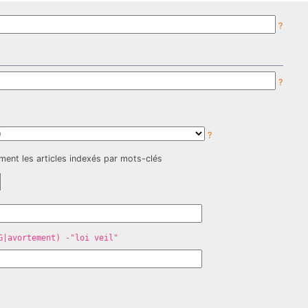
?
?
?
ment les articles indexés par mots-clés
G|avortement) -"loi veil"