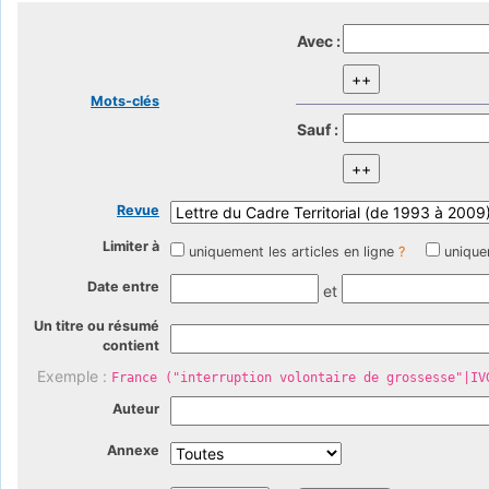
Avec :
Mots-clés
Sauf :
Revue
Limiter à
uniquement les articles en ligne
?
unique
Date entre
et
Un titre ou résumé
contient
Exemple :
France ("interruption volontaire de grossesse"|IV
Auteur
Annexe