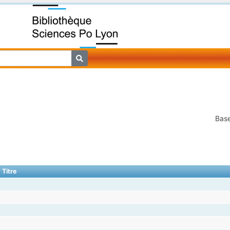
Base
Titre