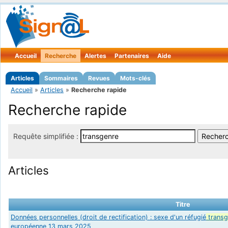
Accueil
Recherche
Alertes
Partenaires
Aide
Articles
Sommaires
Revues
Mots-clés
Accueil
»
Articles
»
Recherche rapide
Recherche rapide
Requête simplifiée :
Articles
Titre
Données personnelles (droit de rectification) : sexe d'un réfugié
transg
européenne 13 mars 2025