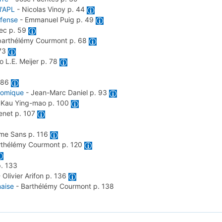
l'APL
-
Nicolas Vinoy
p. 44
éfense
-
Emmanuel Puig
p. 49
jec
p. 59
barthélémy Courmont
p. 68
 73
 L.E. Meijer
p. 78
 86
nomique
-
Jean-Marc Daniel
p. 93
-
Kau Ying-mao
p. 100
tenet
p. 107
ôme Sans
p. 116
rthélémy Courmont
p. 120
p. 133
-
Olivier Arifon
p. 136
naise
-
Barthélémy Courmont
p. 138