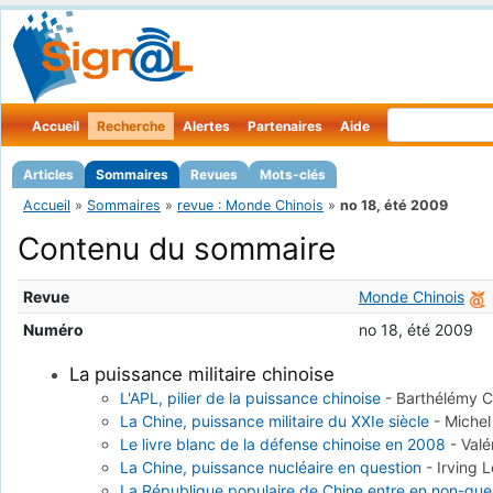
Accueil
Recherche
Alertes
Partenaires
Aide
Articles
Sommaires
Revues
Mots-clés
Accueil
»
Sommaires
»
revue : Monde Chinois
»
no 18, été 2009
Contenu du sommaire
Revue
Monde Chinois
Numéro
no 18, été 2009
La puissance militaire chinoise
L'APL, pilier de la puissance chinoise
-
Barthélémy 
La Chine, puissance militaire du XXIe siècle
-
Miche
Le livre blanc de la défense chinoise en 2008
-
Valé
La Chine, puissance nucléaire en question
-
Irving 
La République populaire de Chine entre en non-gue