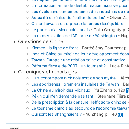
L'information, arme de destabilisation massive pour 
Les évolutions contemporaines des industries de d
Actualité et réalité du "collier de perles"
-
Olivier Za
Chine-Taïwan : un rapport de forces déséquilibré
-
Le partenariat sino-pakistanais
-
Colin Geraghty
p.
La modernisation de l'APL vue de Washington
-
Hugo
Questions de Chine
Kinmen : la ligne de front
-
Barthélémy Courmont
p.
Inde et Chine au miroir de leur développement éco
Taïwan-Europe : une relation saine et constructive
Réforme fiscale de 2007 : un tournant ?
-
Lucie Pin
Chroniques et reportages
L'art contemporain chinois sort de son mythe
-
Jér
Les aborigènes : premiers insulaires de Taiwan
-
Ba
La Chine au miroir des Michaud
-
Yu Zhang
p. 129
Pékin qui n'en demande pas tant
-
Stéphane Fière
De la prescription à la censure, l'efficacité chinoise
Le tourisme chinois au secours de l'économie taiwa
Qui sont les Shanghaïens ?
-
Yu Zhang
p. 140