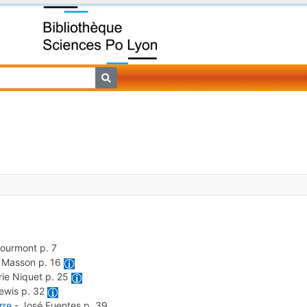
Courmont
p. 7
l Masson
p. 16
rie Niquet
p. 25
Lewis
p. 32
rre
-
José Fuentes
p. 39