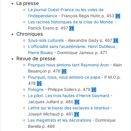
La presse
Le journal Ouest-France ou les voies de
l'indépendance
-
François Régis Hutin
p. 453
Les racines historiques de la crise du Monde
-
Patrick Eveno
p. 457
Chroniques
Sous-sols culturels
-
Alexandre Gady
p. 467
L'officialité sans l'académisme. Henri Dutilleux,
Pierre Boulez
-
Dominique Jameux
p. 471
Revue de presse
Pourquoi nous aimions tant Raymond Aron
-
Alain
Besançon
p. 476
Pourquoi, nous, nous aimions ce pape
-
P.M.O
p.
478
Pologne
-
Philippe Sollers
p. 479
Le pilori. Les trois fautes d'Hervé Gaymard
-
Jacques Julliard
p. 480
Lettre sur le bazar des esclaves à Istanbul
-
Joseph Michaud
p. 481
Les magistrats et les décorations
-
Dominique
Barella
p. 486