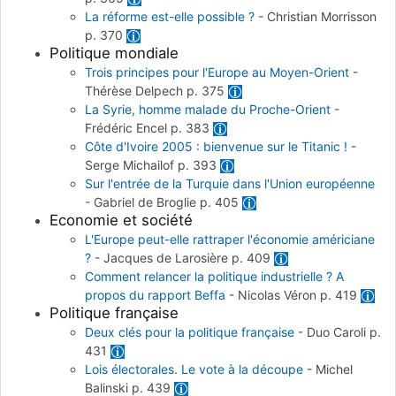
La réforme est-elle possible ?
-
Christian Morrisson
p. 370
Politique mondiale
Trois principes pour l'Europe au Moyen-Orient
-
Thérèse Delpech
p. 375
La Syrie, homme malade du Proche-Orient
-
Frédéric Encel
p. 383
Côte d'Ivoire 2005 : bienvenue sur le Titanic !
-
Serge Michailof
p. 393
Sur l'entrée de la Turquie dans l'Union européenne
-
Gabriel de Broglie
p. 405
Economie et société
L'Europe peut-elle rattraper l'économie américiane
?
-
Jacques de Larosière
p. 409
Comment relancer la politique industrielle ? A
propos du rapport Beffa
-
Nicolas Véron
p. 419
Politique française
Deux clés pour la politique française
-
Duo Caroli
p.
431
Lois électorales. Le vote à la découpe
-
Michel
Balinski
p. 439