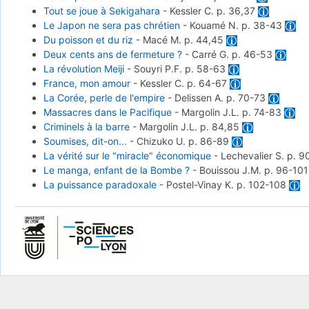
Tout se joue à Sekigahara
-
Kessler C.
p. 36,37
Le Japon ne sera pas chrétien
-
Kouamé N.
p. 38-43
Du poisson et du riz
-
Macé M.
p. 44,45
Deux cents ans de fermeture ?
-
Carré G.
p. 46-53
La révolution Meiji
-
Souyri P.F.
p. 58-63
France, mon amour
-
Kessler C.
p. 64-67
La Corée, perle de l'empire
-
Delissen A.
p. 70-73
Massacres dans le Pacifique
-
Margolin J.L.
p. 74-83
Criminels à la barre
-
Margolin J.L.
p. 84,85
Soumises, dit-on...
-
Chizuko U.
p. 86-89
La vérité sur le "miracle" économique
-
Lechevalier S.
p. 9
Le manga, enfant de la Bombe ?
-
Bouissou J.M.
p. 96-10
La puissance paradoxale
-
Postel-Vinay K.
p. 102-108