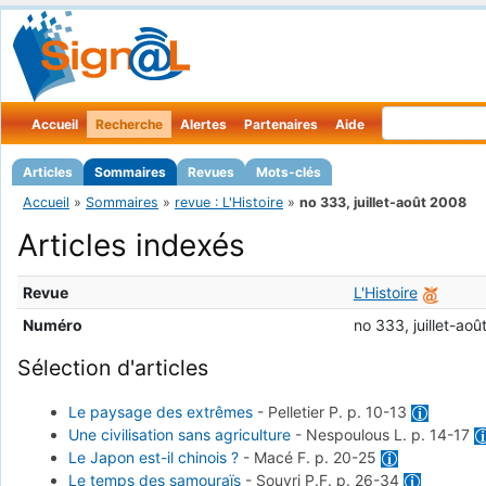
Accueil
Recherche
Alertes
Partenaires
Aide
Articles
Sommaires
Revues
Mots-clés
Accueil
»
Sommaires
»
revue : L'Histoire
»
no 333, juillet-août 2008
Articles indexés
Revue
L'Histoire
Numéro
no 333, juillet-ao
Sélection d'articles
Le paysage des extrêmes
-
Pelletier P.
p. 10-13
Une civilisation sans agriculture
-
Nespoulous L.
p. 14-17
Le Japon est-il chinois ?
-
Macé F.
p. 20-25
Le temps des samouraïs
-
Souyri P.F.
p. 26-34