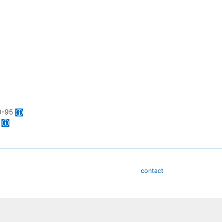
0-95
1
contact