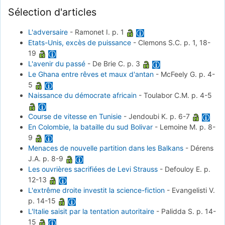
Sélection d'articles
L'adversaire
-
Ramonet I.
p. 1
Etats-Unis, excès de puissance
-
Clemons S.C.
p. 1, 18-
19
L'avenir du passé
-
De Brie C.
p. 3
Le Ghana entre rêves et maux d'antan
-
McFeely G.
p. 4-
5
Naissance du démocrate africain
-
Toulabor C.M.
p. 4-5
Course de vitesse en Tunisie
-
Jendoubi K.
p. 6-7
En Colombie, la bataille du sud Bolivar
-
Lemoine M.
p. 8-
9
Menaces de nouvelle partition dans les Balkans
-
Dérens
J.A.
p. 8-9
Les ouvrières sacrifiées de Levi Strauss
-
Defouloy E.
p.
12-13
L'extrême droite investit la science-fiction
-
Evangelisti V.
p. 14-15
L'Italie saisit par la tentation autoritaire
-
Palidda S.
p. 14-
15