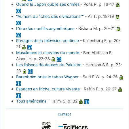
Quand le Japon oublie ses crimes
-
Pons P.
p. 16-17
"Au nom du "choc des civilisations""
-
Ali T.
p. 18-19
L'ère des conflits asymétriques
-
Bishara M.
p. 20-21
Ravages de la télévision continue
-
Klinenberg E.
p. 20-
21
Musulmans et citoyens du monde
-
Ben Abdallah El
Alaoui H.
p. 22-23
Les liaisons douteuses du Pakistan
-
Harrison S.S.
p. 22-
23
Barenboïm brise le tabou Wagner
-
Said E.W.
p. 24-25
Espaces en friche, culture vivante
-
Raffin F.
p. 26-27
Tous américains
-
Halimi S.
p. 32
contact