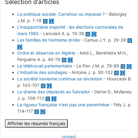
Sélection d'articles
La politique sociale. Carrefour ou impasse ?
-
Belorgey
J.M.
p. 7-18
L'insupportable majorité : les élections cantonales de
mars 1985
-
Lancelot A.
p. 19-28
Les familles de l'extreme droite
-
Camus J.Y.
p. 29-39
Ordre et désarrois en Algérie
-
Addi L., Benkheira M.H.,
Ferguène A.
p. 40-78
Le télétravail parlementaire
-
Le Pen J.M.
p. 79-89
L'industrie des sondages
-
Antoine J.
p. 90-102
La société iranienne continue sa révolution
-
Hourcade B.
p. 103-107
Le drame des déplacés au Salvador
-
Darne D., Mullaney
J.
p. 108-113
La rigueur française n'est pas une parenthèse
-
Fély J.
p.
114-117
Afficher les résumés français
contact