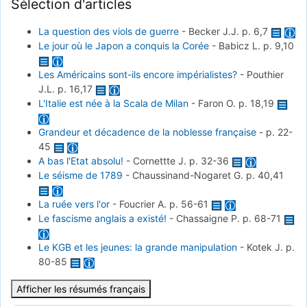
Sélection d'articles
La question des viols de guerre
-
Becker J.J.
p. 6,7
Le jour où le Japon a conquis la Corée
-
Babicz L.
p. 9,10
Les Américains sont-ils encore impérialistes?
-
Pouthier
J.L.
p. 16,17
L'Italie est née à la Scala de Milan
-
Faron O.
p. 18,19
Grandeur et décadence de la noblesse française
-
p. 22-
45
A bas l'Etat absolu!
-
Cornettte J.
p. 32-36
Le séisme de 1789
-
Chaussinand-Nogaret G.
p. 40,41
La ruée vers l'or
-
Foucrier A.
p. 56-61
Le fascisme anglais a existé!
-
Chassaigne P.
p. 68-71
Le KGB et les jeunes: la grande manipulation
-
Kotek J.
p.
80-85
Afficher les résumés français