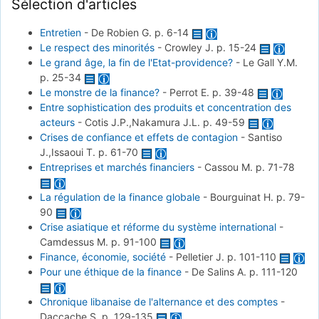
Sélection d'articles
Entretien
-
De Robien G.
p. 6-14
Le respect des minorités
-
Crowley J.
p. 15-24
Le grand âge, la fin de l'Etat-providence?
-
Le Gall Y.M.
p. 25-34
Le monstre de la finance?
-
Perrot E.
p. 39-48
Entre sophistication des produits et concentration des
acteurs
-
Cotis J.P.,Nakamura J.L.
p. 49-59
Crises de confiance et effets de contagion
-
Santiso
J.,Issaoui T.
p. 61-70
Entreprises et marchés financiers
-
Cassou M.
p. 71-78
La régulation de la finance globale
-
Bourguinat H.
p. 79-
90
Crise asiatique et réforme du système international
-
Camdessus M.
p. 91-100
Finance, économie, société
-
Pelletier J.
p. 101-110
Pour une éthique de la finance
-
De Salins A.
p. 111-120
Chronique libanaise de l'alternance et des comptes
-
Daccache S.
p. 129-135