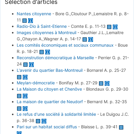
Sélection d'articles
Nantes citoyenne
-
Bore G.,Cloutour P.,Lemaistre R.
p. 8-
11
Radio-Dio à Saint-Etienne
-
Comte E.
p. 11-13
Images citoyennes à Montreuil
-
Gauthier J.L.,Lemaitre
G.,Ohayon A.,Wagner A.
p. 14-17
Les comités économiques et sociaux communaux
-
Boue
R.
p. 18-21
Reconstrution démocratique à Marseille
-
Perrier G.
p. 21-
24
L'avenir du quartier Bas-Montreuil
-
Bornarel A.
p. 25-27
Meylan-démocratie
-
Bonifay M.
p. 27-29
La Maison du citoyen et Chenôve
-
Blondaux G.
p. 29-30
La maison de quartier de Neudorf
-
Bernard M.
p. 32-35
Le refus d'une société à solidarité limitée
-
Le Duigou J.C.
p. 36-38
Pari sur un habitat social diffus
-
Blaisse L.
p. 39-41