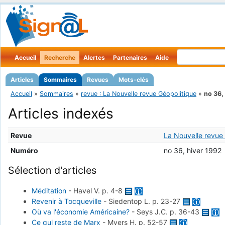
Accueil
Recherche
Alertes
Partenaires
Aide
Articles
Sommaires
Revues
Mots-clés
Accueil
»
Sommaires
»
revue : La Nouvelle revue Géopolitique
»
no 36,
Articles indexés
Revue
La Nouvelle revue
Numéro
no 36, hiver 1992
Sélection d'articles
Méditation
-
Havel V.
p. 4-8
Revenir à Tocqueville
-
Siedentop L.
p. 23-27
Où va l'économie Américaine?
-
Seys J.C.
p. 36-43
Ce qui reste de Marx
-
Myers H.
p. 52-57