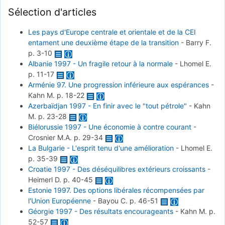
Sélection d'articles
Les pays d'Europe centrale et orientale et de la CEI
entament une deuxième étape de la transition
-
Barry F.
p. 3-10
Albanie 1997 - Un fragile retour à la normale
-
Lhomel E.
p. 11-17
Arménie 97. Une progression inférieure aux espérances
-
Kahn M.
p. 18-22
Azerbaïdjan 1997 - En finir avec le "tout pétrole"
-
Kahn
M.
p. 23-28
Biélorussie 1997 - Une économie à contre courant
-
Crosnier M.A.
p. 29-34
La Bulgarie - L'esprit tenu d'une amélioration
-
Lhomel E.
p. 35-39
Croatie 1997 - Des déséquilibres extérieurs croissants
-
Heimerl D.
p. 40-45
Estonie 1997. Des options libérales récompensées par
l'Union Européenne
-
Bayou C.
p. 46-51
Géorgie 1997 - Des résultats encourageants
-
Kahn M.
p.
52-57