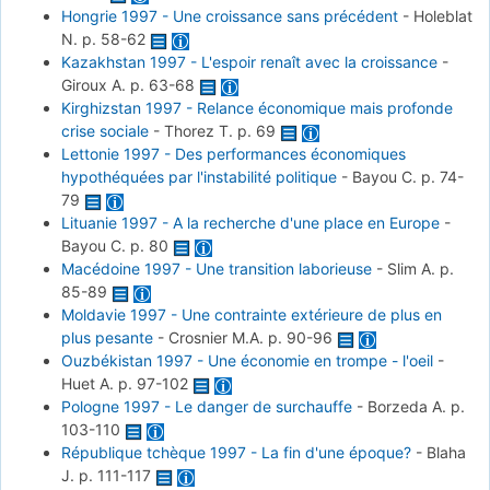
Hongrie 1997 - Une croissance sans précédent
-
Holeblat
N.
p. 58-62
Kazakhstan 1997 - L'espoir renaît avec la croissance
-
Giroux A.
p. 63-68
Kirghizstan 1997 - Relance économique mais profonde
crise sociale
-
Thorez T.
p. 69
Lettonie 1997 - Des performances économiques
hypothéquées par l'instabilité politique
-
Bayou C.
p. 74-
79
Lituanie 1997 - A la recherche d'une place en Europe
-
Bayou C.
p. 80
Macédoine 1997 - Une transition laborieuse
-
Slim A.
p.
85-89
Moldavie 1997 - Une contrainte extérieure de plus en
plus pesante
-
Crosnier M.A.
p. 90-96
Ouzbékistan 1997 - Une économie en trompe - l'oeil
-
Huet A.
p. 97-102
Pologne 1997 - Le danger de surchauffe
-
Borzeda A.
p.
103-110
République tchèque 1997 - La fin d'une époque?
-
Blaha
J.
p. 111-117