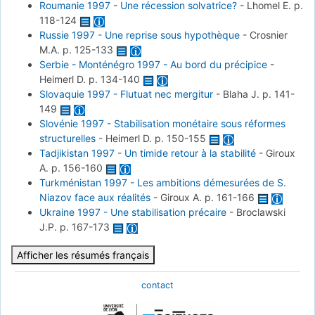
Roumanie 1997 - Une récession solvatrice?
-
Lhomel E.
p.
118-124
Russie 1997 - Une reprise sous hypothèque
-
Crosnier
M.A.
p. 125-133
Serbie - Monténégro 1997 - Au bord du précipice
-
Heimerl D.
p. 134-140
Slovaquie 1997 - Flutuat nec mergitur
-
Blaha J.
p. 141-
149
Slovénie 1997 - Stabilisation monétaire sous réformes
structurelles
-
Heimerl D.
p. 150-155
Tadjikistan 1997 - Un timide retour à la stabilité
-
Giroux
A.
p. 156-160
Turkménistan 1997 - Les ambitions démesurées de S.
Niazov face aux réalités
-
Giroux A.
p. 161-166
Ukraine 1997 - Une stabilisation précaire
-
Broclawski
J.P.
p. 167-173
Afficher les résumés français
contact