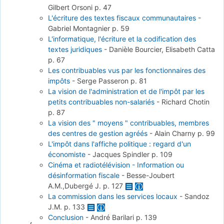
Gilbert Orsoni
p. 47
L'écriture des textes fiscaux communautaires
-
Gabriel Montagnier
p. 59
L'informatique, l'écriture et la codification des
textes juridiques
-
Danièle Bourcier, Elisabeth Catta
p. 67
Les contribuables vus par les fonctionnaires des
impôts
-
Serge Passeron
p. 81
La vision de l'administration et de l'impôt par les
petits contribuables non-salariés
-
Richard Chotin
p. 87
La vision des " moyens " contribuables, membres
des centres de gestion agréés
-
Alain Charny
p. 99
L'impôt dans l'affiche politique : regard d'un
économiste
-
Jacques Spindler
p. 109
Cinéma et radiotélévision - Information ou
désinformation fiscale
-
Besse-Joubert
A.M.,Dubergé J.
p. 127
La commission dans les services locaux
-
Sandoz
J.M.
p. 133
Conclusion
-
André Barilari
p. 139