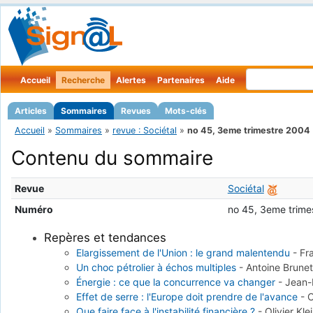
Accueil
Recherche
Alertes
Partenaires
Aide
Articles
Sommaires
Revues
Mots-clés
Accueil
»
Sommaires
»
revue : Sociétal
»
no 45, 3eme trimestre 2004
Contenu du sommaire
Revue
Sociétal
Numéro
no 45, 3eme trime
Repères et tendances
Elargissement de l'Union : le grand malentendu
-
Fr
Un choc pétrolier à échos multiples
-
Antoine Brune
Énergie : ce que la concurrence va changer
-
Jean-
Effet de serre : l'Europe doit prendre de l'avance
-
C
Que faire face à l'instabilité financière ?
-
Olivier Kle