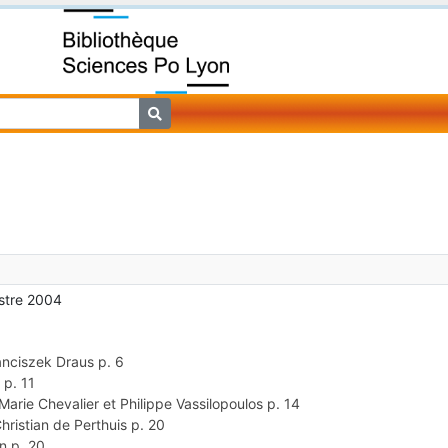
stre 2004
anciszek Draus
p. 6
t
p. 11
Marie Chevalier et Philippe Vassilopoulos
p. 14
hristian de Perthuis
p. 20
in
p. 20