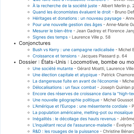
À la recherche de la société juste
-
Albert Merlin
p. 
Quand les économistes évaluent le droit
-
Bruno De
Héritages et donations : un nouveau paysage
-
Ann
Pour une nouvelle gestion des âges
-
Anne-Marie G
Mesurer le bien-être
-
Jean Gadrey et Florence Jan
Signes des temps
-
Laurence Ville
p. 58
Conjonctures
Bush vs Kerry : une campagne radicalisée
-
Michel 
Croissance et tensions
-
Jacques Plassard
p. 64
Dossier : États-Unis : Locomotive, bombe ou mo
Une société mutante
-
Gérard Moatti, Laurence Vill
Une élection capitale et atypique
-
Patrick Chamor
La dangereuse fuite en avant de l'économie
-
Miche
Délocalisations : un faux combat
-
Joseph Quinlan
p
Encore des réserves de croissance dans la "high-te
Une nouvelle géographie politique
-
Michel Gousso
L'Amérique et l'Europe : une mésentente cordiale
-
P
La population américaine, melting-pot ou mosaïque
Inégalités : le décollage des hauts revenus
-
Jérôme
L'inquiétant recul de l'assurance-maladie
-
Évelyne
R&D : les rouages de la puissance
-
Christine Béna