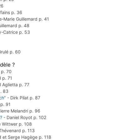
26
ffains
p. 36
e-Marie Guillemard
p. 41
uillemard
p. 48
y-Catrice
p. 53
Brulé
p. 60
dèle ?
e
p. 70
el
p. 71
l Aglietta
p. 77
. 83
ch"
-
Dirk Pilat
p. 87
t
p. 91
ierre Melandri
p. 96
 ?
-
Daniel Royot
p. 102
 Wittwer
p. 108
 Thévenard
p. 113
rd et Serge Hagège
p. 118