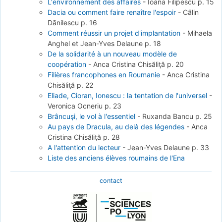
L'environnement des affaires
-
Ioana Filipescu
p. 15
Dacia ou comment faire renaître l'espoir
-
Cãlin
Dãnilescu
p. 16
Comment réussir un projet d'implantation
-
Mihaela
Anghel et Jean-Yves Delaune
p. 18
De la solidarité à un nouveau modèle de
coopération
-
Anca Cristina Chisăliţă
p. 20
Filières francophones en Roumanie
-
Anca Cristina
Chisăliţă
p. 22
Eliade, Cioran, Ionescu : la tentation de l'universel
-
Veronica Ocneriu
p. 23
Brâncuşi, le vol à l'essentiel
-
Ruxanda Bancu
p. 25
Au pays de Dracula, au delà des légendes
-
Anca
Cristina Chisăliţă
p. 28
A l'attention du lecteur
-
Jean-Yves Delaune
p. 33
Liste des anciens élèves roumains de l'Ena
contact