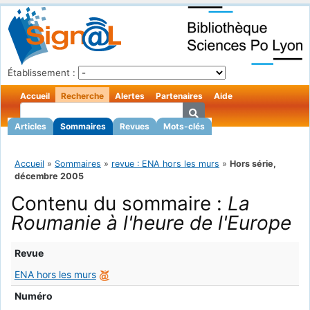
Établissement :
Accueil
Recherche
Alertes
Partenaires
Aide
Articles
Sommaires
Revues
Mots-clés
Accueil
»
Sommaires
»
revue : ENA hors les murs
»
Hors série,
décembre 2005
Contenu du sommaire :
La
Roumanie à l'heure de l'Europe
Revue
ENA hors les murs
Numéro