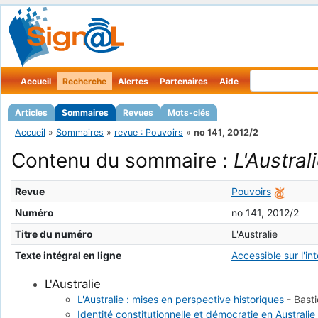
Accueil
Recherche
Alertes
Partenaires
Aide
Articles
Sommaires
Revues
Mots-clés
Accueil
»
Sommaires
»
revue : Pouvoirs
»
no 141, 2012/2
Contenu du sommaire :
L'Austral
Revue
Pouvoirs
Numéro
no 141, 2012/2
Titre du numéro
L'Australie
Texte intégral en ligne
Accessible sur l'in
L'Australie
L'Australie : mises en perspective historiques
-
Bast
Identité constitutionnelle et démocratie en Australie