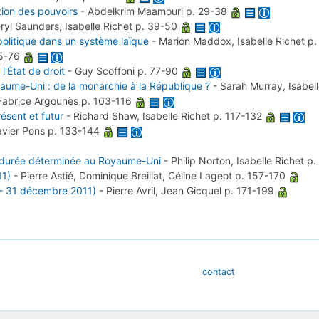
ation des pouvoirs
-
Abdelkrim Maamouri
p. 29-38
ryl Saunders, Isabelle Richet
p. 39-50
 politique dans un système laïque
-
Marion Maddox, Isabelle Richet
p.
65-76
l'État de droit
-
Guy Scoffoni
p. 77-90
Royaume-Uni : de la monarchie à la République ?
-
Sarah Murray, Isabel
Fabrice Argounès
p. 103-116
ésent et futur
-
Richard Shaw, Isabelle Richet
p. 117-132
avier Pons
p. 133-144
s à durée déterminée au Royaume-Uni
-
Philip Norton, Isabelle Richet
p.
11)
-
Pierre Astié, Dominique Breillat, Céline Lageot
p. 157-170
e - 31 décembre 2011)
-
Pierre Avril, Jean Gicquel
p. 171-199
contact