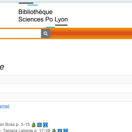
ie
ternet
ien Bosa
p. 5-15
-
Tamara Lajoinie
p. 17-28