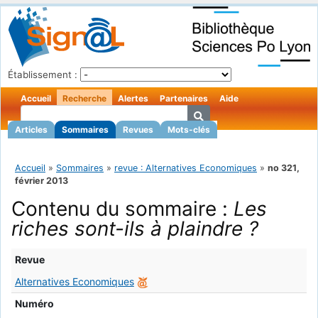
Établissement :
Accueil
Recherche
Alertes
Partenaires
Aide
Articles
Sommaires
Revues
Mots-clés
Accueil
»
Sommaires
»
revue : Alternatives Economiques
»
no 321,
février 2013
Contenu du sommaire :
Les
riches sont-ils à plaindre ?
Revue
Alternatives Economiques
Numéro