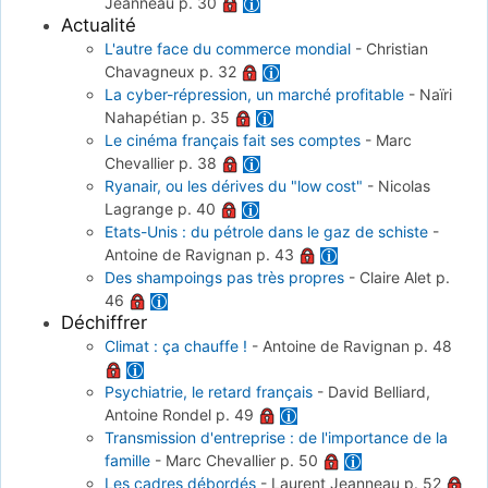
Jeanneau
p. 30
Actualité
L'autre face du commerce mondial
-
Christian
Chavagneux
p. 32
La cyber-répression, un marché profitable
-
Naïri
Nahapétian
p. 35
Le cinéma français fait ses comptes
-
Marc
Chevallier
p. 38
Ryanair, ou les dérives du "low cost"
-
Nicolas
Lagrange
p. 40
Etats-Unis : du pétrole dans le gaz de schiste
-
Antoine de Ravignan
p. 43
Des shampoings pas très propres
-
Claire Alet
p.
46
Déchiffrer
Climat : ça chauffe !
-
Antoine de Ravignan
p. 48
Psychiatrie, le retard français
-
David Belliard,
Antoine Rondel
p. 49
Transmission d'entreprise : de l'importance de la
famille
-
Marc Chevallier
p. 50
Les cadres débordés
-
Laurent Jeanneau
p. 52