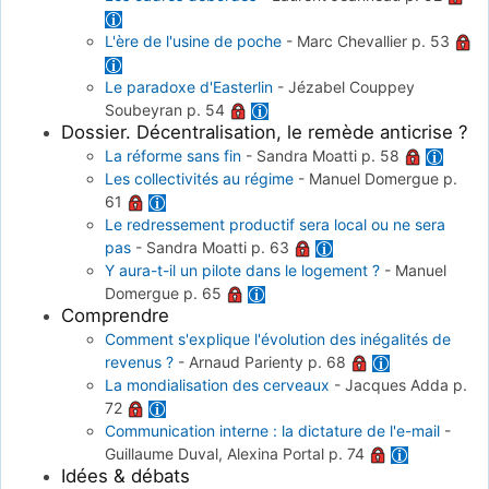
L'ère de l'usine de poche
-
Marc Chevallier
p. 53
Le paradoxe d'Easterlin
-
Jézabel Couppey
Soubeyran
p. 54
Dossier. Décentralisation, le remède anticrise ?
La réforme sans fin
-
Sandra Moatti
p. 58
Les collectivités au régime
-
Manuel Domergue
p.
61
Le redressement productif sera local ou ne sera
pas
-
Sandra Moatti
p. 63
Y aura-t-il un pilote dans le logement ?
-
Manuel
Domergue
p. 65
Comprendre
Comment s'explique l'évolution des inégalités de
revenus ?
-
Arnaud Parienty
p. 68
La mondialisation des cerveaux
-
Jacques Adda
p.
72
Communication interne : la dictature de l'e-mail
-
Guillaume Duval, Alexina Portal
p. 74
Idées & débats