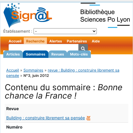
Établissement :
Accueil
Recherche
Alertes
Partenaires
Aide
Articles
Sommaires
Revues
Mots-clés
Accueil
»
Sommaires
»
revue : Building : construire librement sa
pensée
»
N°3, juin 2012
Contenu du sommaire :
Bonne
chance la France !
Revue
Building : construire librement sa pensée
Numéro