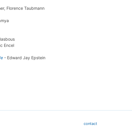
ner, Florence Taubmann
amya
Basbous
ic Encel
de
-
Edward Jay Epstein
contact