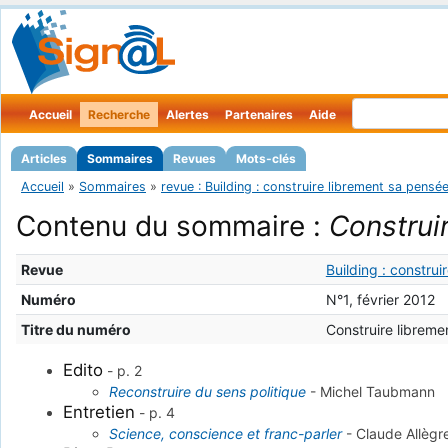
Accueil
Recherche
Alertes
Partenaires
Aide
Articles
Sommaires
Revues
Mots-clés
Accueil
»
Sommaires
»
revue : Building : construire librement sa pensé
Contenu du sommaire :
Construi
Revue
Building : constru
Numéro
N°1, février 2012
Titre du numéro
Construire libreme
Edito
-
p. 2
Reconstruire du sens politique
-
Michel Taubmann
Entretien
-
p. 4
Science, conscience et franc-parler
-
Claude Allègr