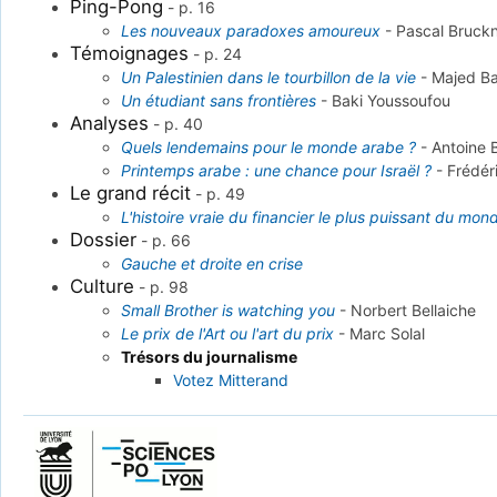
Ping-Pong
-
p. 16
Les nouveaux paradoxes amoureux
-
Pascal Bruck
Témoignages
-
p. 24
Un Palestinien dans le tourbillon de la vie
-
Majed B
Un étudiant sans frontières
-
Baki Youssoufou
Analyses
-
p. 40
Quels lendemains pour le monde arabe ?
-
Antoine 
Printemps arabe : une chance pour Israël ?
-
Frédér
Le grand récit
-
p. 49
L'histoire vraie du financier le plus puissant du mon
Dossier
-
p. 66
Gauche et droite en crise
Culture
-
p. 98
Small Brother is watching you
-
Norbert Bellaiche
Le prix de l'Art ou l'art du prix
-
Marc Solal
Trésors du journalisme
Votez Mitterand