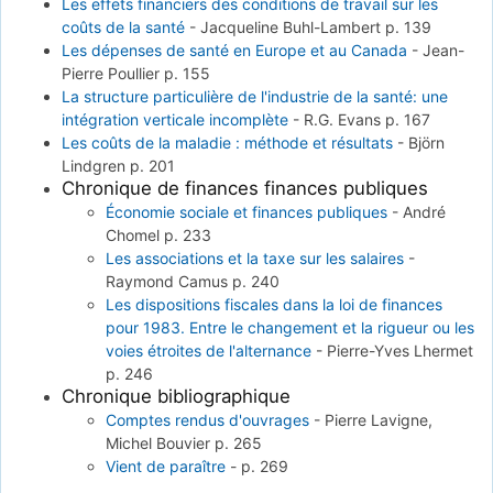
Les effets financiers des conditions de travail sur les
coûts de la santé
-
Jacqueline Buhl-Lambert
p. 139
Les dépenses de santé en Europe et au Canada
-
Jean-
Pierre Poullier
p. 155
La structure particulière de l'industrie de la santé: une
intégration verticale incomplète
-
R.G. Evans
p. 167
Les coûts de la maladie : méthode et résultats
-
Björn
Lindgren
p. 201
Chronique de finances finances publiques
Économie sociale et finances publiques
-
André
Chomel
p. 233
Les associations et la taxe sur les salaires
-
Raymond Camus
p. 240
Les dispositions fiscales dans la loi de finances
pour 1983. Entre le changement et la rigueur ou les
voies étroites de l'alternance
-
Pierre-Yves Lhermet
p. 246
Chronique bibliographique
Comptes rendus d'ouvrages
-
Pierre Lavigne,
Michel Bouvier
p. 265
Vient de paraître
-
p. 269