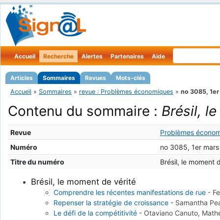
Accueil
Recherche
Alertes
Partenaires
Aide
Articles
Sommaires
Revues
Mots-clés
Accueil
»
Sommaires
»
revue : Problèmes économiques
»
no 3085, 1er
Contenu du sommaire :
Brésil, l
Revue
Problèmes économ
Numéro
no 3085, 1er mars
Titre du numéro
Brésil, le moment d
Brésil, le moment de vérité
Comprendre les récentes manifestations de rue
-
Fe
Repenser la stratégie de croissance
-
Samantha Pe
Le défi de la compétitivité
-
Otaviano Canuto, Mathe