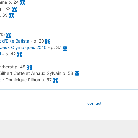
lama
p. 24
-
p. 33
. 39
 15
 d'Eike Batista
-
p. 20
 Jeux Olympiques 2016
-
p. 37
l
-
p. 42
atherat
p. 48
Gilbert Cette et Arnaud Sylvain
p. 53
e
-
Dominique Plihon
p. 57
contact