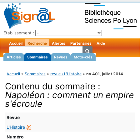
Établissement :
Accueil
Recherche
Alertes
Partenaires
Aide
Articles
Sommaires
Revues
Mots-clés
Accueil
»
Sommaires
»
revue : L'Histoire
»
no 401, juillet 2014
Contenu du sommaire :
Napoléon : comment un empire
s'écroule
Revue
L'Histoire
Numéro