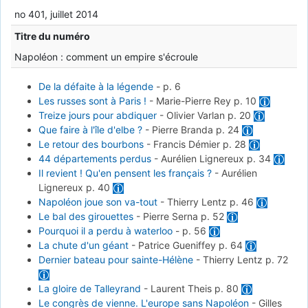
no 401, juillet 2014
Titre du numéro
Napoléon : comment un empire s'écroule
De la défaite à la légende
-
p. 6
Les russes sont à Paris !
-
Marie-Pierre Rey
p. 10
Treize jours pour abdiquer
-
Olivier Varlan
p. 20
Que faire à l'île d'elbe ?
-
Pierre Branda
p. 24
Le retour des bourbons
-
Francis Démier
p. 28
44 départements perdus
-
Aurélien Lignereux
p. 34
Il revient ! Qu'en pensent les français ?
-
Aurélien
Lignereux
p. 40
Napoléon joue son va-tout
-
Thierry Lentz
p. 46
Le bal des girouettes
-
Pierre Serna
p. 52
Pourquoi il a perdu à waterloo
-
p. 56
La chute d'un géant
-
Patrice Gueniffey
p. 64
Dernier bateau pour sainte-Hélène
-
Thierry Lentz
p. 72
La gloire de Talleyrand
-
Laurent Theis
p. 80
Le congrès de vienne. L'europe sans Napoléon
-
Gilles