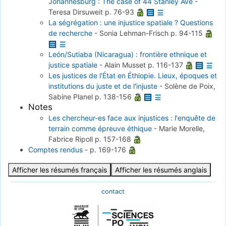
Johannesburg : The case of 44 Stanley Ave
-
Teresa Dirsuweit
p. 76-93
La ségrégation : une injustice spatiale ? Questions
de recherche
-
Sonia Lehman-Frisch
p. 94-115
León/Sutiaba (Nicaragua) : frontière ethnique et
justice spatiale
-
Alain Musset
p. 116-137
Les justices de l'État en Éthiopie. Lieux, époques et
institutions du juste et de l'injuste
-
Solène de Poix,
Sabine Planel
p. 138-156
Notes
Les chercheur-es face aux injustices : l'enquête de
terrain comme épreuve éthique
-
Marie Morelle,
Fabrice Ripoll
p. 157-168
Comptes rendus
-
p. 169-176
Afficher les résumés français
Afficher les résumés anglais
contact