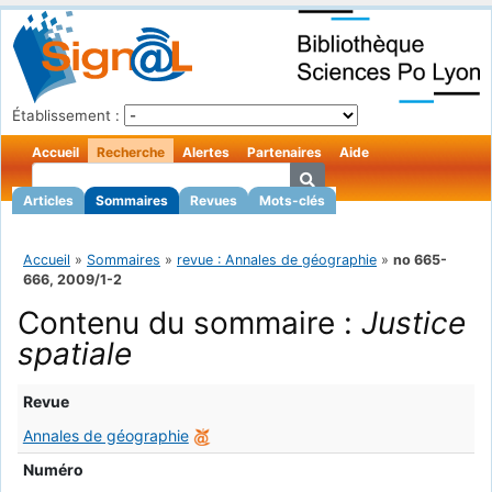
Établissement :
Accueil
Recherche
Alertes
Partenaires
Aide
Articles
Sommaires
Revues
Mots-clés
Accueil
»
Sommaires
»
revue : Annales de géographie
»
no 665-
666, 2009/1-2
Contenu du sommaire :
Justice
spatiale
Revue
Annales de géographie
Numéro