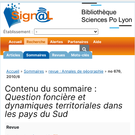
Établissement :
Accueil
Recherche
Alertes
Partenaires
Aide
Articles
Sommaires
Revues
Mots-clés
Accueil
»
Sommaires
»
revue : Annales de géographie
»
no 676,
2010/6
Contenu du sommaire :
Question foncière et
dynamiques territoriales dans
les pays du Sud
Revue