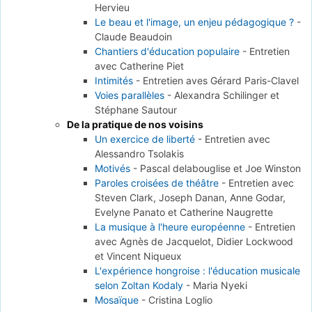
Hervieu
Le beau et l'image, un enjeu pédagogique ?
-
Claude Beaudoin
Chantiers d'éducation populaire
-
Entretien
avec Catherine Piet
Intimités
-
Entretien aves Gérard Paris-Clavel
Voies parallèles
-
Alexandra Schilinger et
Stéphane Sautour
De la pratique de nos voisins
Un exercice de liberté
-
Entretien avec
Alessandro Tsolakis
Motivés
-
Pascal delabouglise et Joe Winston
Paroles croisées de théâtre
-
Entretien avec
Steven Clark, Joseph Danan, Anne Godar,
Evelyne Panato et Catherine Naugrette
La musique à l'heure européenne
-
Entretien
avec Agnès de Jacquelot, Didier Lockwood
et Vincent Niqueux
L'expérience hongroise : l'éducation musicale
selon Zoltan Kodaly
-
Maria Nyeki
Mosaïque
-
Cristina Loglio