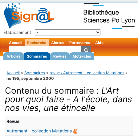
Établissement :
Accueil
Recherche
Alertes
Partenaires
Aide
Articles
Sommaires
Revues
Mots-clés
Accueil
»
Sommaires
»
revue : Autrement - collection Mutations
»
no 195, septembre 2000
Contenu du sommaire :
L'Art
pour quoi faire - A l'école, dans
nos vies, une étincelle
Revue
Autrement - collection Mutations