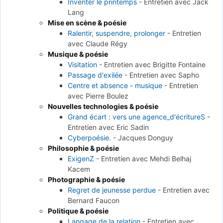
Inventer le printemps
-
Entretien avec Jack
Lang
Mise en scène & poésie
Ralentir, suspendre, prolonger
-
Entretien
avec Claude Régy
Musique & poésie
Visitation
-
Entretien avec Brigitte Fontaine
Passage d'exilée
-
Entretien avec Sapho
Centre et absence - musique
-
Entretien
avec Pierre Boulez
Nouvelles technologies & poésie
Grand écart : vers une agence_d'écritureS
-
Entretien avec Eric Sadin
Cyberpoésie.
-
Jacques Donguy
Philosophie & poésie
ExigenZ
-
Entretien avec Mehdi Belhaj
Kacem
Photographie & poésie
Regret de jeunesse perdue
-
Entretien avec
Bernard Faucon
Politique & poésie
Langage de la relation
-
Entretien avec