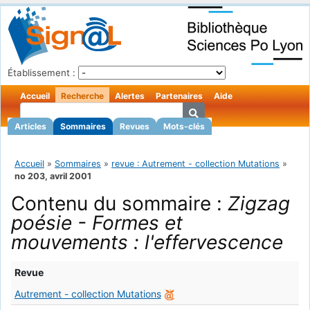
Établissement :
Accueil
Recherche
Alertes
Partenaires
Aide
Articles
Sommaires
Revues
Mots-clés
Accueil
»
Sommaires
»
revue : Autrement - collection Mutations
»
no 203, avril 2001
Contenu du sommaire :
Zigzag
poésie - Formes et
mouvements : l'effervescence
Revue
Autrement - collection Mutations