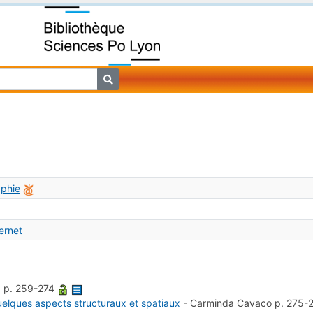
aphie
ternet
a
p. 259-274
Quelques aspects structuraux et spatiaux
-
Carminda Cavaco
p. 275-