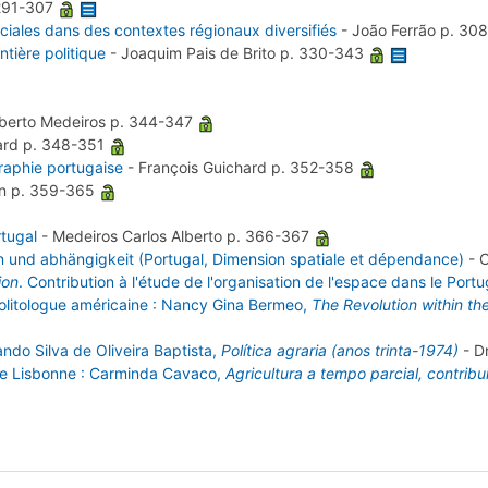
291-307
ociales dans des contextes régionaux diversifiés
-
João Ferrão
p. 30
ontière politique
-
Joaquim Pais de Brito
p. 330-343
lberto Medeiros
p. 344-347
ard
p. 348-351
raphie portugaise
-
François Guichard
p. 352-358
in
p. 359-365
tugal
-
Medeiros Carlos Alberto
p. 366-367
n und abhängigkeit (Portugal, Dimension spatiale et dépendance)
-
C
ion
. Contribution à l'étude de l'organisation de l'espace dans le Port
politologue américaine : Nancy Gina Bermeo,
The Revolution within the
ando Silva de Oliveira Baptista,
Política agraria (anos trinta-1974)
-
D
n de Lisbonne : Carminda Cavaco,
Agricultura a tempo parcial, contrib