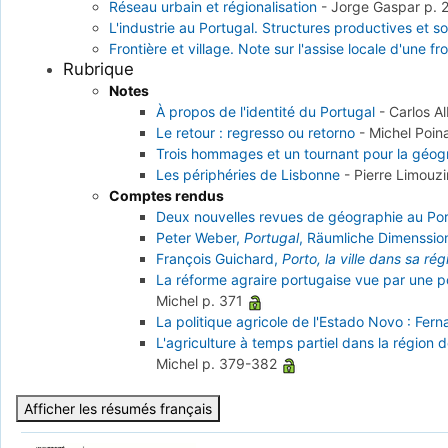
Réseau urbain et régionalisation
-
Jorge Gaspar
p. 
L'industrie au Portugal. Structures productives et s
Frontière et village. Note sur l'assise locale d'une fr
Rubrique
Notes
À propos de l'identité du Portugal
-
Carlos A
Le retour : regresso ou retorno
-
Michel Poin
Trois hommages et un tournant pour la géog
Les périphéries de Lisbonne
-
Pierre Limouz
Comptes rendus
Deux nouvelles revues de géographie au Por
Peter Weber,
Portugal
, Räumliche Dimenssio
François Guichard,
Porto, la ville dans sa rég
La réforme agraire portugaise vue par une 
Michel
p. 371
La politique agricole de l'Estado Novo : Fern
L'agriculture à temps partiel dans la régio
Michel
p. 379-382
Afficher les résumés français