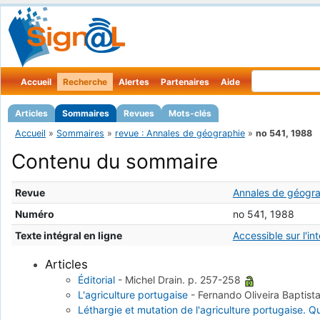
Accueil
Recherche
Alertes
Partenaires
Aide
Articles
Sommaires
Revues
Mots-clés
Accueil
»
Sommaires
»
revue : Annales de géographie
»
no 541, 1988
Contenu du sommaire
Revue
Annales de géogr
Numéro
no 541, 1988
Texte intégral en ligne
Accessible sur l'in
Articles
Éditorial
-
Michel Drain.
p. 257-258
L'agriculture portugaise
-
Fernando Oliveira Baptist
Léthargie et mutation de l'agriculture portugaise. 