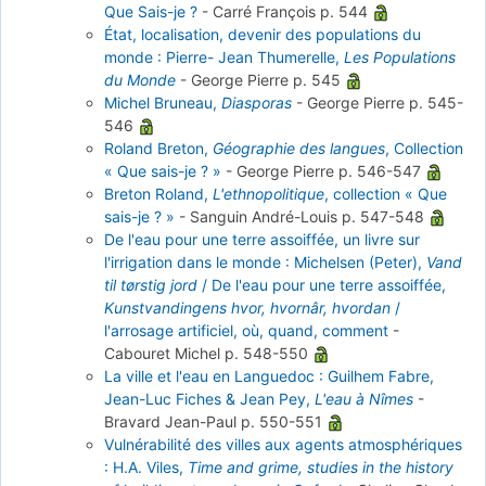
Que Sais-je ?
-
Carré François
p. 544
État, localisation, devenir des populations du
monde : Pierre- Jean Thumerelle,
Les Populations
du Monde
-
George Pierre
p. 545
Michel Bruneau,
Diasporas
-
George Pierre
p. 545-
546
Roland Breton,
Géographie des langues
, Collection
« Que sais-je ? »
-
George Pierre
p. 546-547
Breton Roland,
L'ethnopolitique
, collection « Que
sais-je ? »
-
Sanguin André-Louis
p. 547-548
De l'eau pour une terre assoiffée, un livre sur
l'irrigation dans le monde : Michelsen (Peter),
Vand
til tørstig jord
/ De l'eau pour une terre assoiffée,
Kunstvandingens hvor, hvornâr, hvordan
/
l'arrosage artificiel, où, quand, comment
-
Cabouret Michel
p. 548-550
La ville et l'eau en Languedoc : Guilhem Fabre,
Jean-Luc Fiches & Jean Pey,
L'eau à Nîmes
-
Bravard Jean-Paul
p. 550-551
Vulnérabilité des villes aux agents atmosphériques
: H.A. Viles,
Time and grime, studies in the history