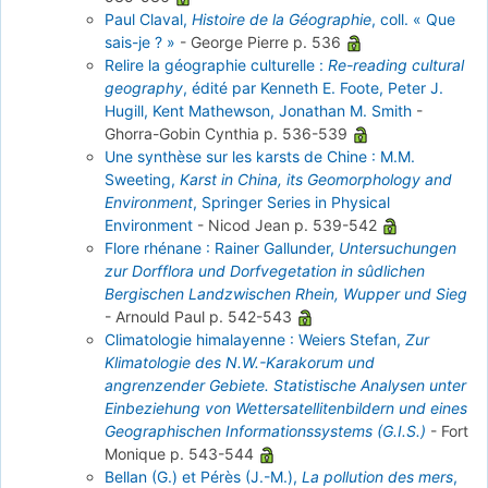
Paul Claval,
Histoire de la Géographie
, coll. « Que
sais-je ? »
-
George Pierre
p. 536
Relire la géographie culturelle :
Re-reading cultural
geography
, édité par Kenneth E. Foote, Peter J.
Hugill, Kent Mathewson, Jonathan M. Smith
-
Ghorra-Gobin Cynthia
p. 536-539
Une synthèse sur les karsts de Chine : M.M.
Sweeting,
Karst in China, its Geomorphology and
Environment
, Springer Series in Physical
Environment
-
Nicod Jean
p. 539-542
Flore rhénane : Rainer Gallunder,
Untersuchungen
zur Dorfflora und Dorfvegetation in sûdlichen
Bergischen Landzwischen Rhein, Wupper und Sieg
-
Arnould Paul
p. 542-543
Climatologie himalayenne : Weiers Stefan,
Zur
Klimatologie des N.W.-Karakorum und
angrenzender Gebiete. Statistische Analysen unter
Einbeziehung von Wettersatellitenbildern und eines
Geographischen Informationssystems (G.I.S.)
-
Fort
Monique
p. 543-544
Bellan (G.) et Pérès (J.-M.),
La pollution des mers
,