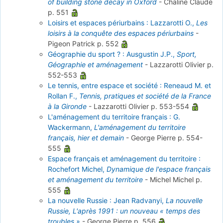
of building stone decay in Oxford
-
Chaline Claude
p. 551
Loisirs et espaces périurbains : Lazzarotti O.,
Les
loisirs à la conquête des espaces périurbains
-
Pigeon Patrick
p. 552
Géographie du sport ? : Ausgustin J.P.,
Sport,
Géographie et aménagement
-
Lazzarotti Olivier
p.
552-553
Le tennis, entre espace et société : Reneaud M. et
Rollan F.,
Tennis, pratiques et société de la France
à la Gironde
-
Lazzarotti Olivier
p. 553-554
L'aménagement du territoire français : G.
Wackermann,
L'aménagement du territoire
français, hier et demain
-
George Pierre
p. 554-
555
Espace français et aménagement du territoire :
Rochefort Michel,
Dynamique de l'espace français
et aménagement du territoire
-
Michel Michel
p.
555
La nouvelle Russie : Jean Radvanyi,
La nouvelle
Russie, L'après 1991 : un nouveau « temps des
troubles »
-
George Pierre
p. 556