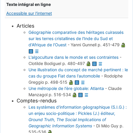
Texte intégral en ligne
Accessible sur l'internet
Articles
Géographie comparative des héritages cuirassés
sur les terres cristallines de l'Inde du Sud et
d'Afrique de l'Ouest
-
Yanni Gunnell
p. 451-479
L'algoculture dans le monde et ses contraintes
-
Clotilde Bodiguel
p. 480-497
Une illustration du concept de marché pertinent : le
cas du groupe Fiat dans l'automobile
-
Rodolphe
Greggio
p. 498-515
Une métropole de l'ère globale: Atlanta
-
Claude
Manzagol
p. 516-534
Comptes-rendus
Les systèmes d'information géographique (S.I.G.) :
un enjeu socio-politique : Pickles (J.) éditeur,
Ground Truth, The Social Implications of
Geographic Information Systems
-
Di Méo Guy
p.
535-536