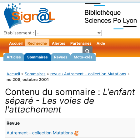
Établissement :
Accueil
Recherche
Alertes
Partenaires
Aide
Articles
Sommaires
Revues
Mots-clés
Accueil
»
Sommaires
»
revue : Autrement - collection Mutations
»
no 208, octobre 2001
Contenu du sommaire :
L'enfant
séparé - Les voies de
l'attachement
Revue
Autrement - collection Mutations