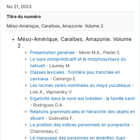
No 21, 2003
Titre du numéro
Méso-Amérique, Caraïbes, Amazonie. Volume 2
Méso-Amérique, Caraïbes, Amazonie. Volume
2 .
Présentation générale
-
Morel M.A., Platiel S.
Le type omniprédicatif et la morphosyntaxe du
nahuatl
-
Launey M.
Classes lexicales : frontière peu tranchée en
caxinaua
-
Camargo E.
Les racines verbo-nominales du maya yucatèque
-
Lois X., Vapnarsky V.
Ergativité dans le nord-est brésilien : la famille karirí
-
Rodrigues D.A.
Relations grammaticales et hiérarchie des objets en
sikuani
-
Queixalós F.
La position des indices personnels en purepecha
-
Chamoreau C.
Le marquage des personnes en émérillon (tupi-