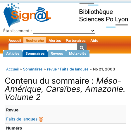
Établissement :
Accueil
Recherche
Alertes
Partenaires
Aide
Articles
Sommaires
Revues
Mots-clés
Accueil
»
Sommaires
»
revue : Faits de langues
»
No 21, 2003
Contenu du sommaire :
Méso-
Amérique, Caraïbes, Amazonie.
Volume 2
Revue
Faits de langues
Numéro