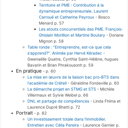
Territoire et PME : Contribution à la
dynamique entrepreneuriale. Laurent
Carroué et Catherine Peyroux
-
Bosco
Menard
p. 57
Les atouts concurrentiels des PME. François-
Ghislain Morillion et Martine Boutary
-
Doriane
Mignon
p. 58
Table ronde : "Entreprendre, est-ce que cela
s'apprend?". Animée par Hervé Kéradec
-
Gwenaëlle Quatre, Cynthia Saint-Hélène, hugues
Bavarin et Brian Phrakousonh
p. 59
En pratique
-
p. 60
La mise en œuvre de la liaison bac pro-BTS dans
l'académie de Créteil
-
Géraldine Fondeville
p. 60
La démarche projet en STMG et STS
-
Michèle
Villermaux et Sylvie Weibel
p. 66
DNL et partage de compétences
-
Linda Fhima et
Laurence Dupré Bhatti
p. 72
Portrait
-
p. 82
Un investissement totale dans l'immobilier.
Entretien avec Célia Pereira
-
Laurence Garnier
p.