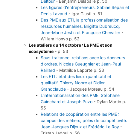
Deltour
-
Benjamin Delaballe
p. 50
Les figures d'entrepreneurs. Sabine Sépari et
Denis Lavaud
-
Igor Giusti
p. 51
Des PME aux ETI, la professionnalisation des
ressources humaines. Brigitte Dubreucq,
Jean-Marie Jestin et Françoise Chevalier
-
William Honvo
p. 52
Les ateliers du 14 octobre : La PME et son
écosystème
-
p. 53
Sous-traitance, relations avec les donneurs
d'ordres. Nicolas Gueugnier et Jean-Paul
Raillard
-
Mathilde Laporte
p. 53
Les ETI : état des lieux quantitatif et
qualitatif. Thierry Nobre et Didier
Grandclaude
-
Jacques Moreau
p. 54
L'internationalisation des PME. Stéphane
Guinchard et Joseph Puzo
-
Dylan Martin
p.
55
Relations de coopération entre les PME :
campus des métiers, pôles de compétitivité.
Jean-Jacques Dijoux et Frédéric Le Roy
-
Tristan Jadoul
p. 56