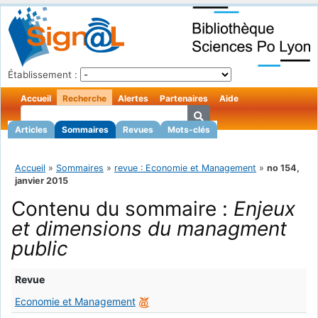
Établissement :
Accueil
Recherche
Alertes
Partenaires
Aide
Articles
Sommaires
Revues
Mots-clés
Accueil
»
Sommaires
»
revue : Economie et Management
»
no 154,
janvier 2015
Contenu du sommaire :
Enjeux
et dimensions du managment
public
Revue
Economie et Management