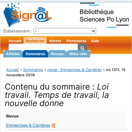
Établissement :
Accueil
Recherche
Alertes
Partenaires
Aide
Articles
Sommaires
Revues
Mots-clés
Accueil
»
Sommaires
»
revue : Entreprises & Carrières
»
no 1311, 15
novembre 2016
Contenu du sommaire :
Loi
travail. Temps de travail, la
nouvelle donne
Revue
Entreprises & Carrières