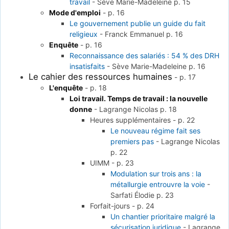
travail
-
Sève Marie-Madeleine
p. 15
Mode d'emploi
-
p. 16
Le gouvernement publie un guide du fait
religieux
-
Franck Emmanuel
p. 16
Enquête
-
p. 16
Reconnaissance des salariés : 54 % des DRH
insatisfaits
-
Sève Marie-Madeleine
p. 16
Le cahier des ressources humaines
-
p. 17
L'enquête
-
p. 18
Loi travail. Temps de travail : la nouvelle
donne
-
Lagrange Nicolas
p. 18
Heures supplémentaires
-
p. 22
Le nouveau régime fait ses
premiers pas
-
Lagrange Nicolas
p. 22
UIMM
-
p. 23
Modulation sur trois ans : la
métallurgie entrouvre la voie
-
Sarfati Élodie
p. 23
Forfait-jours
-
p. 24
Un chantier prioritaire malgré la
sécurisation juridique
-
Lagrange