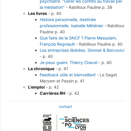
psychiatre. "Gérer les conflits au travail par
la médiation"
-
Rabilloux Pauline
p. 38
Les livres
-
p. 40
Histoire personnelle, destinée
professionnelle. Isabelle Méténier
-
Rabilloux
Pauline
p. 40
Que faire de la SNCF ? Pierre Messulam,
François Regniault
-
Rabilloux Pauline
p. 40
Les entreprises libérées. Simmat & Bercovici
-
p. 40
Je peux guérir. Thierry Chavel
-
p. 40
La chronique
-
p. 41
Feedback utile et bienveillant
-
Le Saget
Meryem et Pessin
p. 41
L'emploi
-
p. 42
Carrières RH
-
p. 42
contact