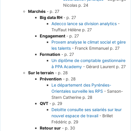
Nicolas
p. 24
Marchés
-
p. 27
Big data RH
-
p. 27
Adecco lance sa division analytics
-
Truffaut Hélène
p. 27
Engagement
-
p. 27
Proxem analyse le climat social et gère
les talents
-
Franck Emmanuel
p. 27
Formation
-
p. 27
Un diplôme de comptable gestionnaire
à PPA Academy
-
Gérard Laurent
p. 27
Sur le terrain
-
p. 28
Prévention
-
p. 28
Le département des Pyrénées-
Orientales surveille les RPS
-
Sanson-
Stern Catherine
p. 28
QVT
-
p. 29
Deloitte consulte ses salariés sur leur
nouvel espace de travail
-
Brillet
Frédéric
p. 29
Retour sur
-
p. 30