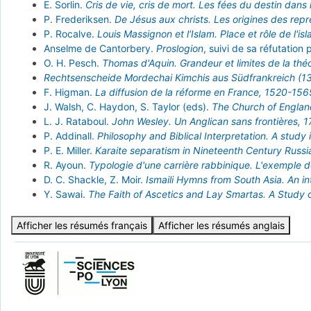
E. Sorlin.
Cris de vie, cris de mort. Les fées du destin dans 
P. Frederiksen.
De Jésus aux christs. Les origines des re
P. Rocalve.
Louis Massignon et l'Islam. Place et rôle de l'i
Anselme de Cantorbery.
Proslogion
, suivi de sa réfutation
O. H. Pesch.
Thomas d'Aquin. Grandeur et limites de la thé
Rechtsenscheide Mordechai Kimchis aus Südfrankreich (13
F. Higman.
La diffusion de la réforme en France, 1520-156
J. Walsh, C. Haydon, S. Taylor (eds).
The Church of England
L. J. Rataboul.
John Wesley. Un Anglican sans frontières, 
P. Addinall.
Philosophy and Biblical Interpretation. A study 
P. E. Miller.
Karaite separatism in Nineteenth Century Russia
R. Ayoun.
Typologie d'une carrière rabbinique. L'exemple de
D. C. Shackle, Z. Moir.
Ismaili Hymns from South Asia. An in
Y. Sawai.
The Faith of Ascetics and Lay Smartas. A Study o
Afficher les résumés français
Afficher les résumés anglais