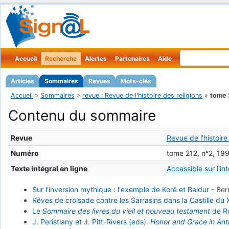
Accueil
Recherche
Alertes
Partenaires
Aide
Articles
Sommaires
Revues
Mots-clés
Accueil
»
Sommaires
»
revue : Revue de l'histoire des religions
»
tome 
Contenu du sommaire
Revue
Revue de l'histoire
Numéro
tome 212, n°2, 19
Texte intégral en ligne
Accessible sur l'in
Sur l'inversion mythique : l'exemple de Korê et Baldur
-
Ber
Rêves de croisade contre les Sarrasins dans la Castille du 
Le
Sommaire des livres du vieil et nouveau testament
de Ro
J. Peristiany et J. Pitt-Rivers (eds).
Honor and Grace in An