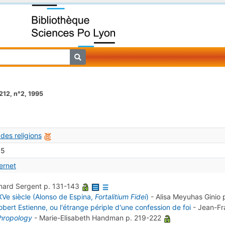
212, n°2, 1995
 des religions
95
ternet
nard Sergent
p. 131-143
XVe siècle (Alonso de Espina,
Fortalitium Fidei
)
-
Alisa Meyuhas Ginio
bert Estienne, ou l'étrange périple d'une confession de foi
-
Jean-Fr
thropology
-
Marie-Elisabeth Handman
p. 219-222