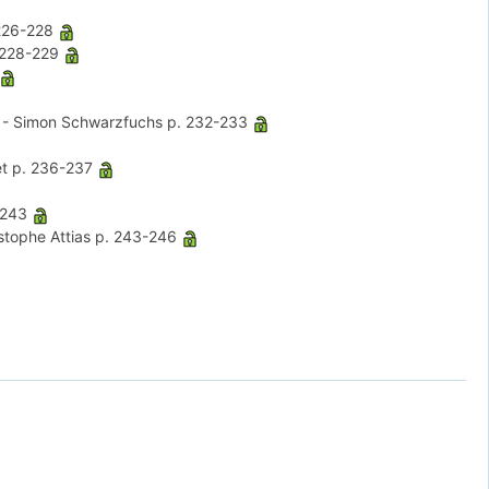
226-228
 228-229
-
Simon Schwarzfuchs
p. 232-233
et
p. 236-237
-243
stophe Attias
p. 243-246