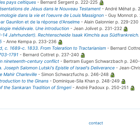
les pays celtiques
-
Bernard Sergent
p. 222-225
présentations de Jésus dans le Nouveau Testament
-
André Méhat
p. 
slamologie dans la vie et l'oeuvre de Louis Massignon
-
Guy Monnot
p.
 par Gaunilon et de la réponse d'Anselme
-
Alain Galonnier
p. 229-230
ologie médiévale. Une introduction
-
Jean Jolivet
p. 231-232
-14 Jahrhundert). Rechtenscheide Isaak Kimchis aus Südfrankreich.
5
-
Anne Kempa
p. 233-236
, c. 1689-c. 1833. From Toleration to Tractarianism
-
Bernard Cottr
1703-1791
-
Bernard Cottret
p. 237-240
in nineteenth-century conflict
-
Bertram Eugen Schwarzbach
p. 240
. Joseph Salomon Lutski's Epistle of Israel's Deliverance
-
Jean-Chri
 Mahir Charleville
-
Simon Schwarzfuchs
p. 246-248
troduction to the Ginans
-
Dominique-Sila Khan
p. 248-249
f the Sankaran Tradition of Srngeri
-
André Padoux
p. 250-251
contact