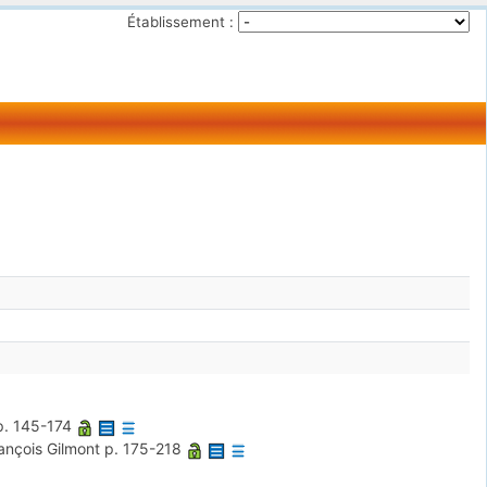
Établissement :
p. 145-174
ançois Gilmont
p. 175-218